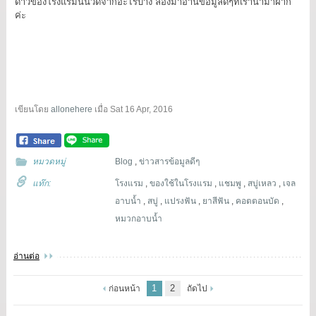
ดาวของโรงแรมนั้นวัดจากอะไรบ้าง ลองมาอ่านข้อมูลดีๆที่เรานำมาฝาก
ค่ะ
เขียนโดย
allonehere
เมื่อ
Sat 16 Apr, 2016
หมวดหมู่
Blog
,
ข่าวสารข้อมูลดีๆ
แท๊ก:
โรงแรม
,
ของใช้ในโรงแรม
,
แชมพู
,
สบู่เหลว
,
เจล
อาบน้ำ
,
สบู่
,
แปรงฟัน
,
ยาสีฟัน
,
คอตตอนบัด
,
หมวกอาบน้ำ
อ่านต่อ
1
2
ก่อนหน้า
ถัดไป