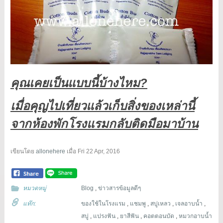
คุณเคยเป็นแบบนี้บ้างไหม?
เมื่อคุญไปเที่ยวแล้วเก็บสิ่งของเหล่านี้
จากห้องพักโรงแรมกลับติดมือมาบ้าน
เขียนโดย
allonehere
เมื่อ
Fri 22 Apr, 2016
หมวดหมู่
Blog
,
ข่าวสารข้อมูลดีๆ
แท๊ก:
ของใช้ในโรงแรม
,
แชมพู
,
สบู่เหลว
,
เจลอาบน้ำ
,
สบู่
,
แปรงฟัน
,
ยาสีฟัน
,
คอตตอนบัด
,
หมวกอาบน้ำ